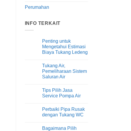
Perumahan
INFO TERKAIT
Penting untuk
Mengetahui Estimasi
Biaya Tukang Ledeng
Tak
ada
Tukang Air,
komentar
pada
Pemeliharaan Sistem
Penting
Saluran Air
untuk
Mengetahui
Tak
Estimasi
ada
Biaya
Tips Pilih Jasa
komentar
Tukang
pada
Service Pompa Air
Ledeng
Tukang
Air,
Tak
Pemeliharaan
ada
Perbaiki Pipa Rusak
Sistem
komentar
Saluran
pada
dengan Tukang WC
Air
Tips
Pilih
Tak
Jasa
ada
Bagaimana Pilih
Service
komentar